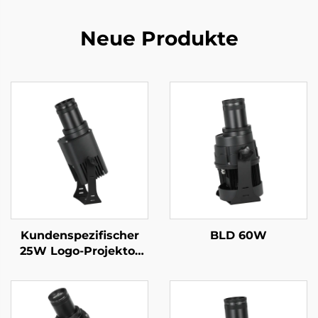
Neue Produkte
Kundenspezifischer
BLD 60W
25W Logo-Projektor
IP67 wasserdicht mit
rotierendem Gobo und
Fernbedienung – ideal
für Ladenfassaden