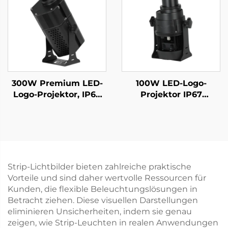
und Schilder
300W Premium LED-
100W LED-Logo-
Logo-Projektor, IP67
Projektor IP67
wasserdichtes,
wasserdicht,
drehbares Gobo-Licht
rotierendes Gobo-Licht
für Außenwerbung an
für große
Gebäuden
Außenwerbung und
Gebäudeprojektion
Strip-Lichtbilder bieten zahlreiche praktische
Vorteile und sind daher wertvolle Ressourcen für
Kunden, die flexible Beleuchtungslösungen in
Betracht ziehen. Diese visuellen Darstellungen
eliminieren Unsicherheiten, indem sie genau
zeigen, wie Strip-Leuchten in realen Anwendungen