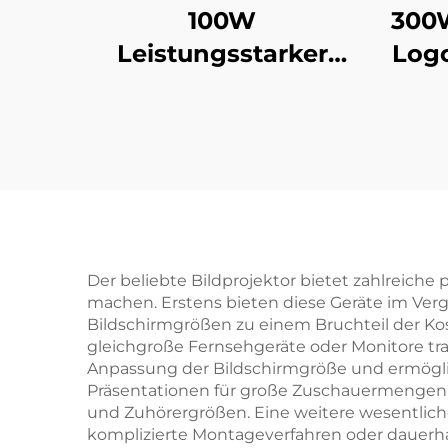
100W
300
Leistungsstarker
Logo
LED-Logo-Projektor –
w
IP67 wasserdicht,
dr
rotierendes Gobo-
Licht mit
Au
Fernbedienung für
Outdoor-Business-
Branding
Der beliebte Bildprojektor bietet zahlreiche p
machen. Erstens bieten diese Geräte im Ver
Bildschirmgrößen zu einem Bruchteil der Kos
gleichgroße Fernsehgeräte oder Monitore tra
Anpassung der Bildschirmgröße und ermöglich
Präsentationen für große Zuschauermengen z
und Zuhörergrößen. Eine weitere wesentliche Vo
komplizierte Montageverfahren oder dauerh