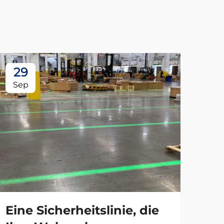
29
2
Sep
Se
Eine Sicherheitslinie, die
Gu