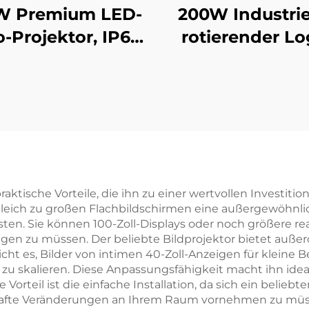
W Premium LED-
200W Industrie
-Projektor, IP67
rotierender Lo
asserdichtes,
Projektor IP
ehbares Gobo-
wasserdicht G
Licht für
Licht für
ßenwerbung an
Werksicherheit
Gebäuden
Gehweg-Warn
raktische Vorteile, die ihn zu einer wertvollen Investiti
gleich zu großen Flachbildschirmen eine außergewöhnlic
ten. Sie können 100-Zoll-Displays oder noch größere re
gen zu müssen. Der beliebte Bildprojektor bietet außer
t es, Bilder von intimen 40-Zoll-Anzeigen für kleine B
u skalieren. Diese Anpassungsfähigkeit macht ihn idea
rteil ist die einfache Installation, da sich ein beliebter
afte Veränderungen an Ihrem Raum vornehmen zu müssen