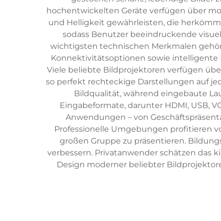
hochentwickelten Geräte verfügen über mod
und Helligkeit gewährleisten, die herkömml
sodass Benutzer beeindruckende visuel
wichtigsten technischen Merkmalen gehöre
Konnektivitätsoptionen sowie intelligente
Viele beliebte Bildprojektoren verfügen übe
so perfekt rechteckige Darstellungen auf je
Bildqualität, während eingebaute L
Eingabeformate, darunter HDMI, USB, VGA 
Anwendungen – von Geschäftspräsentat
Professionelle Umgebungen profitieren von
großen Gruppe zu präsentieren. Bildungs
verbessern. Privatanwender schätzen das k
Design moderner beliebter Bildprojekto