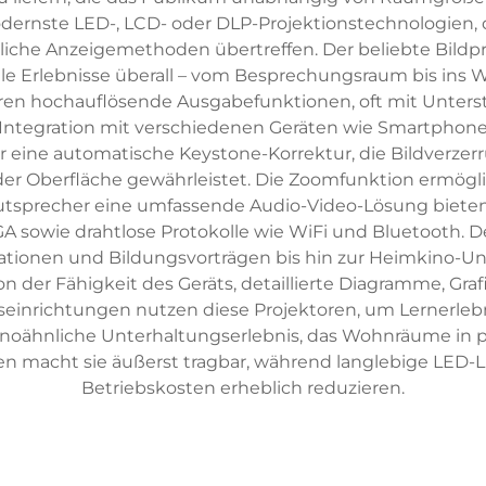
ernste LED-, LCD- oder DLP-Projektionstechnologien,
iche Anzeigemethoden übertreffen. Der beliebte Bildpr
le Erlebnisse überall – vom Besprechungsraum bis in
n hochauflösende Ausgabefunktionen, oft mit Unterstü
 Integration mit verschiedenen Geräten wie Smartphone
r eine automatische Keystone-Korrektur, die Bildverzer
der Oberfläche gewährleistet. Die Zoomfunktion ermöglic
autsprecher eine umfassende Audio-Video-Lösung bieten
sowie drahtlose Protokolle wie WiFi und Bluetooth. Der 
ionen und Bildungsvorträgen bis hin zur Heimkino-Un
 der Fähigkeit des Geräts, detaillierte Diagramme, Graf
einrichtungen nutzen diese Projektoren, um Lernerlebnis
inoähnliche Unterhaltungserlebnis, das Wohnräume in 
ren macht sie äußerst tragbar, während langlebige LED
Betriebskosten erheblich reduzieren.