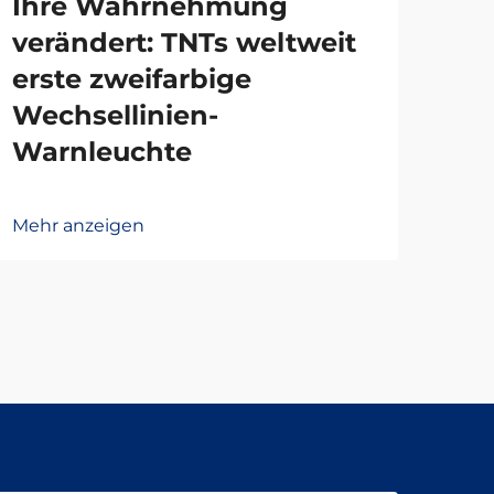
Ihre Wahrnehmung
mo
verändert: TNTs weltweit
Qu
erste zweifarbige
mi
Wechsellinien-
Zer
Warnleuchte
ei
Mehr anzeigen
Mehr