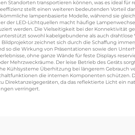
en Standorten transportieren können, was es ideal für
effizienz stellt einen weiteren bedeutenden Vorteil da
rkömmliche lampenbasierte Modelle, während sie gleichz
uer der LED-Lichtquellen macht häufige Lampenwechsel 
rt werden. Die Vielseitigkeit bei der Konnektivität gew
erstützt sowohl kabelgebundene als auch drahtlose 
Bildprojektor zeichnet sich durch die Schaffung immers
 und so die Wirkung von Präsentationen sowie den Unter
rlebnisse, ohne ganze Wände für feste Displays reservi
er Mehrzweckräume. Der leise Betrieb des Geräts sorgt
iche Kühlsysteme Überhitzung bei längerem Gebrauch v
schaltfunktionen die internen Komponenten schützen. D
Direktanzeigegeräten, da das reflektierte Licht ein natü
ngen verringert.