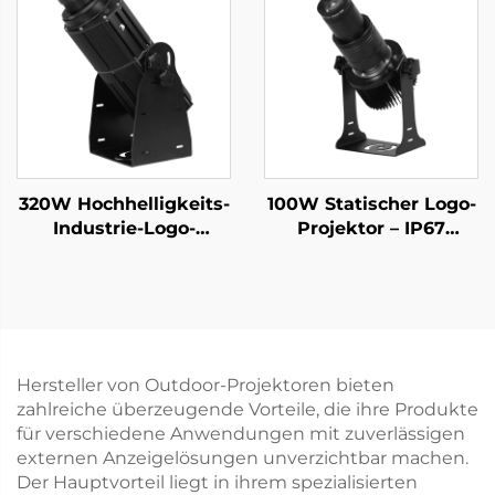
für Ladenfassaden
und Warnanzeigen
und Schilder
320W Hochhelligkeits-
100W Statischer Logo-
Industrie-Logo-
Projektor – IP67
Projektor IP67
wasserdichtes LED-
rotierendes Gobo-Licht
Licht für
für Werksicherheit
Ladenwerbung und
und Warnanzeige
Sicherheitskennzeichnu
Hersteller von Outdoor-Projektoren bieten
zahlreiche überzeugende Vorteile, die ihre Produkte
für verschiedene Anwendungen mit zuverlässigen
externen Anzeigelösungen unverzichtbar machen.
Der Hauptvorteil liegt in ihrem spezialisierten