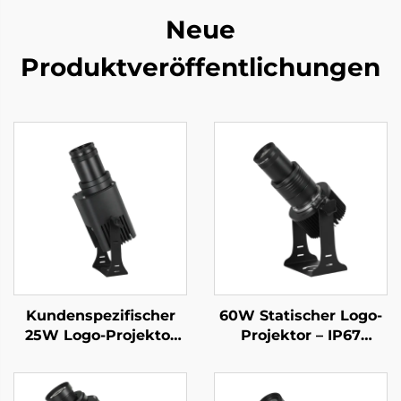
Neue
Produktveröffentlichungen
Kundenspezifischer
60W Statischer Logo-
25W Logo-Projektor
Projektor – IP67
IP67 wasserdicht mit
wasserdichtes LED-
rotierendem Gobo und
Licht für
Fernbedienung – ideal
Geschäftswerbung