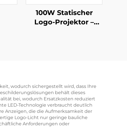
100W Statischer
Logo-Projektor –
IP67 wasserdichtes
LED-Licht für
Ladenwerbung und
Sicherheitskennzeichnunge
t, wodurch sichergestellt wird, dass Ihre
Beschilderungslösungen behält dieses
alität bei, wodurch Ersatzkosten reduziert
nte LED-Technologie verbraucht deutlich
re Anzeigen, die die Aufmerksamkeit der
hwertige Logo-Licht nur geringe bauliche
chäftliche Anforderungen oder