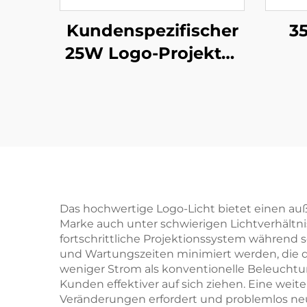
Kundenspezifischer
3
25W Logo-Projektor
IP67 wasserdicht mit
rotierendem Gobo
ind
und Fernbedienung
IP
– ideal für
fe
Ladenfassaden und
Ges
Schilder
Das hochwertige Logo-Licht bietet einen auß
Marke auch unter schwierigen Lichtverhältn
fortschrittliche Projektionssystem während s
und Wartungszeiten minimiert werden, die d
weniger Strom als konventionelle Beleuchtu
Kunden effektiver auf sich ziehen. Eine weiter
Veränderungen erfordert und problemlos neu