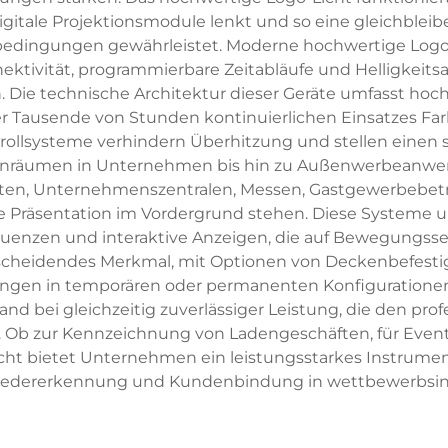
digitale Projektionsmodule lenkt und so eine gleichblei
edingungen gewährleistet. Moderne hochwertige Logo-L
ktivität, programmierbare Zeitabläufe und Helligkeitsa
 technische Architektur dieser Geräte umfasst hochef
r Tausende von Stunden kontinuierlichen Einsatzes Far
trollsysteme verhindern Überhitzung und stellen einen s
nenräumen in Unternehmen bis hin zu Außenwerbeanwen
en, Unternehmenszentralen, Messen, Gastgewerbebetri
e Präsentation im Vordergrund stehen. Diese Systeme 
equenzen und interaktive Anzeigen, die auf Bewegungs
entscheidendes Merkmal, mit Optionen von Deckenbefesti
gen in temporären oder permanenten Konfigurationen e
d bei gleichzeitig zuverlässiger Leistung, die den pr
Ob zur Kennzeichnung von Ladengeschäften, für Event
cht bietet Unternehmen ein leistungsstarkes Instrument
wiedererkennung und Kundenbindung in wettbewerbsin