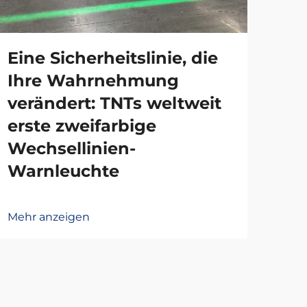
Eine Sicherheitslinie, die
Gu
Ihre Wahrnehmung
mo
verändert: TNTs weltweit
Qu
erste zweifarbige
mi
Wechsellinien-
Zer
Warnleuchte
ei
Mehr anzeigen
Mehr