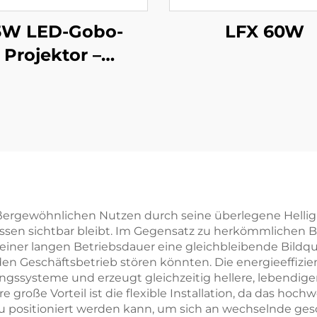
5W LED-Gobo-
LFX 60W
Projektor –
rotierendes
ividuelles Logo,
67 wasserdicht,
rngesteuert für
chäftsanzeigen
ergewöhnlichen Nutzen durch seine überlegene Helligkei
issen sichtbar bleibt. Im Gegensatz zu herkömmlichen 
einer langen Betriebsdauer eine gleichbleibende Bildqu
en Geschäftsbetrieb stören könnten. Die energieeffizie
ngssysteme und erzeugt gleichzeitig hellere, lebendige
e große Vorteil ist die flexible Installation, da das hoc
 positioniert werden kann, um sich an wechselnde ges