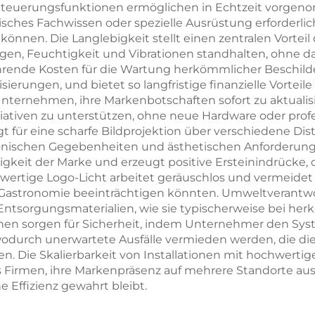
 Steuerungsfunktionen ermöglichen in Echtzeit vorgen
isches Fachwissen oder spezielle Ausrüstung erforderli
nnen. Die Langlebigkeit stellt einen zentralen Vorteil
, Feuchtigkeit und Vibrationen standhalten, ohne da
hrende Kosten für die Wartung herkömmlicher Beschild
sierungen, und bietet so langfristige finanzielle Vort
ternehmen, ihre Markenbotschaften sofort zu aktuali
ativen zu unterstützen, ohne neue Hardware oder profes
t für eine scharfe Bildprojektion über verschiedene Di
tonischen Gegebenheiten und ästhetischen Anforderunge
rdigkeit der Marke und erzeugt positive Ersteinindrück
ertige Logo-Licht arbeitet geräuschlos und vermeidet
r Gastronomie beeinträchtigen könnten. Umweltverantw
 Entsorgungsmaterialien, wie sie typischerweise bei 
nen sorgen für Sicherheit, indem Unternehmer den Sy
durch unerwartete Ausfälle vermieden werden, die die
n. Die Skalierbarkeit von Installationen mit hochwerti
rmen, ihre Markenpräsenz auf mehrere Standorte ausz
e Effizienz gewahrt bleibt.