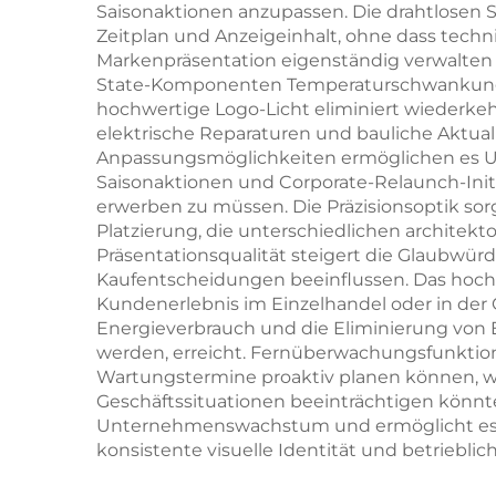
Saisonaktionen anzupassen. Die drahtlosen
Zeitplan und Anzeigeinhalt, ohne dass techn
Markenpräsentation eigenständig verwalten kö
State-Komponenten Temperaturschwankungen
hochwertige Logo-Licht eliminiert wiederke
elektrische Reparaturen und bauliche Aktuali
Anpassungsmöglichkeiten ermöglichen es Un
Saisonaktionen und Corporate-Relaunch-Initi
erwerben zu müssen. Die Präzisionsoptik sorg
Platzierung, die unterschiedlichen architek
Präsentationsqualität steigert die Glaubwü
Kaufentscheidungen beeinflussen. Das hochw
Kundenerlebnis im Einzelhandel oder in de
Energieverbrauch und die Eliminierung von
werden, erreicht. Fernüberwachungsfunktio
Wartungstermine proaktiv planen können, wo
Geschäftssituationen beeinträchtigen könnte
Unternehmenswachstum und ermöglicht es Fi
konsistente visuelle Identität und betrieblich