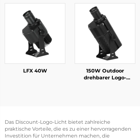
wasserdicht,
Licht für
rotierendes Gobo-Licht
Geschäftswerbung
mit Fernbedienung für
und Warnanzeigen
Werbung und
Branding
LFX 40W
150W Outdoor
drehbarer Logo-
Projektor, IP67
wasserdichtes Gobo-
Licht für Hotels,
Einkaufszentren und
Geschäftsvermarktung
Das Discount-Logo-Licht bietet zahlreiche
praktische Vorteile, die es zu einer hervorragenden
Investition für Unternehmen machen, die