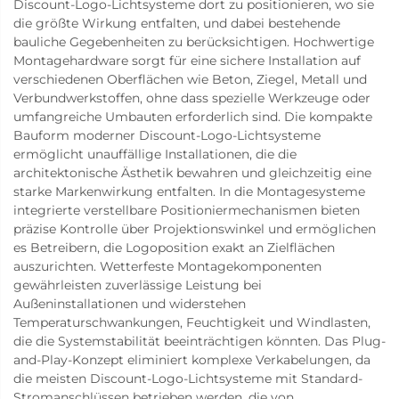
Discount-Logo-Lichtsysteme dort zu positionieren, wo sie
die größte Wirkung entfalten, und dabei bestehende
bauliche Gegebenheiten zu berücksichtigen. Hochwertige
Montagehardware sorgt für eine sichere Installation auf
verschiedenen Oberflächen wie Beton, Ziegel, Metall und
Verbundwerkstoffen, ohne dass spezielle Werkzeuge oder
umfangreiche Umbauten erforderlich sind. Die kompakte
Bauform moderner Discount-Logo-Lichtsysteme
ermöglicht unauffällige Installationen, die die
architektonische Ästhetik bewahren und gleichzeitig eine
starke Markenwirkung entfalten. In die Montagesysteme
integrierte verstellbare Positioniermechanismen bieten
präzise Kontrolle über Projektionswinkel und ermöglichen
es Betreibern, die Logoposition exakt an Zielflächen
auszurichten. Wetterfeste Montagekomponenten
gewährleisten zuverlässige Leistung bei
Außeninstallationen und widerstehen
Temperaturschwankungen, Feuchtigkeit und Windlasten,
die die Systemstabilität beeinträchtigen könnten. Das Plug-
and-Play-Konzept eliminiert komplexe Verkabelungen, da
die meisten Discount-Logo-Lichtsysteme mit Standard-
Stromanschlüssen betrieben werden, die von