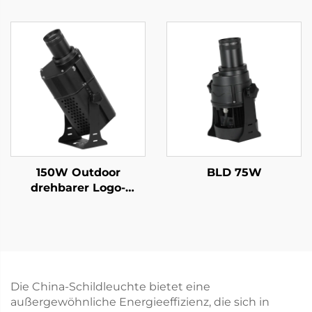
Projektor – IP67
wasserdicht,
wasserdicht,
rotierendes Gobo mit
rotierendes Gobo-Licht
Fernbedienung für
mit Fernbedienung für
Außenwerbung
Werbung und
Branding
150W Outdoor
BLD 75W
drehbarer Logo-
Projektor, IP67
wasserdichtes Gobo-
Licht für Hotels,
Einkaufszentren und
Geschäftsvermarktung
Die China-Schildleuchte bietet eine
außergewöhnliche Energieeffizienz, die sich in