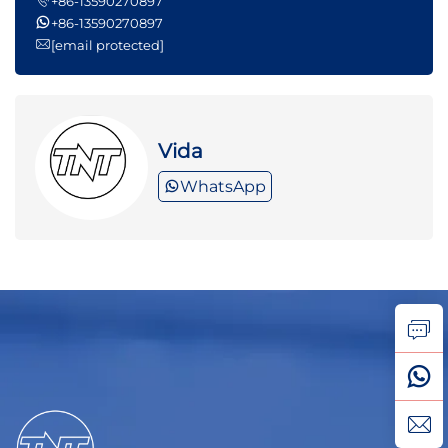
+86-13590270897
+86-13590270897
[email protected]
Vida
WhatsApp