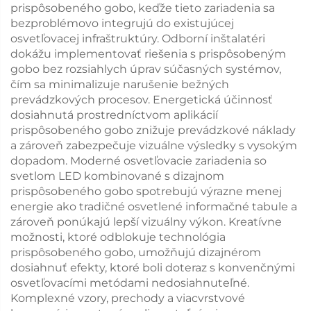
prispôsobeného gobo, keďže tieto zariadenia sa
bezproblémovo integrujú do existujúcej
osvetľovacej infraštruktúry. Odborní inštalatéri
dokážu implementovať riešenia s prispôsobeným
gobo bez rozsiahlych úprav súčasných systémov,
čím sa minimalizuje narušenie bežných
prevádzkových procesov. Energetická účinnosť
dosiahnutá prostredníctvom aplikácií
prispôsobeného gobo znižuje prevádzkové náklady
a zároveň zabezpečuje vizuálne výsledky s vysokým
dopadom. Moderné osvetľovacie zariadenia so
svetlom LED kombinované s dizajnom
prispôsobeného gobo spotrebujú výrazne menej
energie ako tradičné osvetlené informačné tabule a
zároveň ponúkajú lepší vizuálny výkon. Kreatívne
možnosti, ktoré odblokuje technológia
prispôsobeného gobo, umožňujú dizajnérom
dosiahnuť efekty, ktoré boli doteraz s konvenčnými
osvetľovacími metódami nedosiahnuteľné.
Komplexné vzory, prechody a viacvrstvové