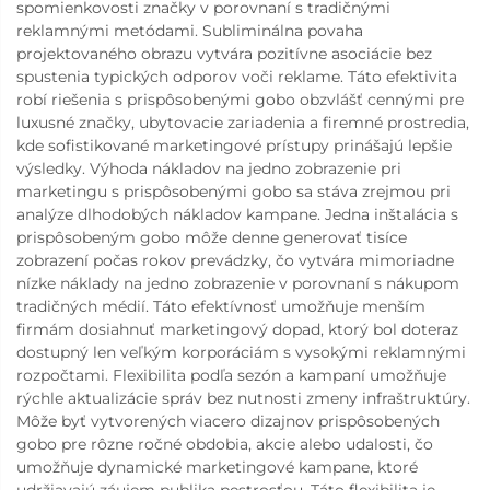
spomienkovosti značky v porovnaní s tradičnými
reklamnými metódami. Subliminálna povaha
projektovaného obrazu vytvára pozitívne asociácie bez
spustenia typických odporov voči reklame. Táto efektivita
robí riešenia s prispôsobenými gobo obzvlášť cennými pre
luxusné značky, ubytovacie zariadenia a firemné prostredia,
kde sofistikované marketingové prístupy prinášajú lepšie
výsledky. Výhoda nákladov na jedno zobrazenie pri
marketingu s prispôsobenými gobo sa stáva zrejmou pri
analýze dlhodobých nákladov kampane. Jedna inštalácia s
prispôsobeným gobo môže denne generovať tisíce
zobrazení počas rokov prevádzky, čo vytvára mimoriadne
nízke náklady na jedno zobrazenie v porovnaní s nákupom
tradičných médií. Táto efektívnosť umožňuje menším
firmám dosiahnuť marketingový dopad, ktorý bol doteraz
dostupný len veľkým korporáciám s vysokými reklamnými
rozpočtami. Flexibilita podľa sezón a kampaní umožňuje
rýchle aktualizácie správ bez nutnosti zmeny infraštruktúry.
Môže byť vytvorených viacero dizajnov prispôsobených
gobo pre rôzne ročné obdobia, akcie alebo udalosti, čo
umožňuje dynamické marketingové kampane, ktoré
udržiavajú záujem publika pestrosťou. Táto flexibilita je