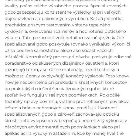
kvality počas celého výrobného procesu špecializovaných
gobo zabezpečujú konzistentné výsledky aj pri veľkých
objednávkach a opakovaných výrobách. Každá jednotka
prechádza prísnym testovaním vrátane tepelného
cyklovania, overovania rozmerov a hodnotenia optického
výkonu. Táto pozornosť voči detailom zaručuje, že každé
špecializované gobo poskytuje rovnako vynikajúci výkon, či
už sa používa samostatne alebo ako súčasť väčších
inštalácií. Konzultačný proces pri návrhu poskytuje odborné
poradenstvo od skúsených dizajnérov osvetlenia, ktorí
rozumejú tomu, ako rôzne materiály, rezné techniky a
možnosti úpravy ovplyvňujú konečný výsledok. Toto know-
how je neoceniteľné pri prekladaní kreatívnych konceptov
do praktických riešení špecializovaných gobo, ktoré
spoľahlivo fungujú v reálnych podmienkach. Pokročilé
techniky úpravy povrchu, vrátane protireflexných povlakov,
leštenia hrán a ochranných úprav, predlžujú životnosť
špecializovaných gobo a zároveň zachovávajú optickú
čírosť. Tieto vylepšenia zabezpečujú nepretržitý výkon aj v
náročných environmentálnych podmienkach alebo pri
aplikáciách s vysokým zaťažením, kde by menej kvalitné