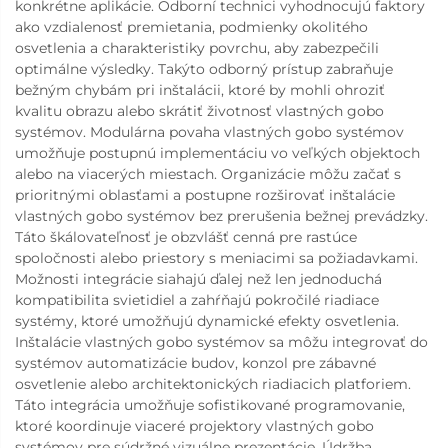
konkrétne aplikácie. Odborní technici vyhodnocujú faktory
ako vzdialenosť premietania, podmienky okolitého
osvetlenia a charakteristiky povrchu, aby zabezpečili
optimálne výsledky. Takýto odborný prístup zabraňuje
bežným chybám pri inštalácii, ktoré by mohli ohroziť
kvalitu obrazu alebo skrátiť životnosť vlastných gobo
systémov. Modulárna povaha vlastných gobo systémov
umožňuje postupnú implementáciu vo veľkých objektoch
alebo na viacerých miestach. Organizácie môžu začať s
prioritnými oblasťami a postupne rozširovať inštalácie
vlastných gobo systémov bez prerušenia bežnej prevádzky.
Táto škálovateľnosť je obzvlášť cenná pre rastúce
spoločnosti alebo priestory s meniacimi sa požiadavkami.
Možnosti integrácie siahajú ďalej než len jednoduchá
kompatibilita svietidiel a zahŕňajú pokročilé riadiace
systémy, ktoré umožňujú dynamické efekty osvetlenia.
Inštalácie vlastných gobo systémov sa môžu integrovať do
systémov automatizácie budov, konzol pre zábavné
osvetlenie alebo architektonických riadiacich platforiem.
Táto integrácia umožňuje sofistikované programovanie,
ktoré koordinuje viaceré projektory vlastných gobo
systémov pre súdržné vizuálne prezentácie. Údržba