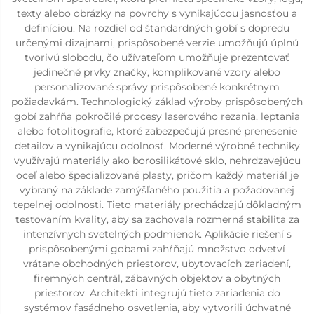
texty alebo obrázky na povrchy s vynikajúcou jasnosťou a
definíciou. Na rozdiel od štandardných gobí s dopredu
určenými dizajnami, prispôsobené verzie umožňujú úplnú
tvorivú slobodu, čo užívateľom umožňuje prezentovať
jedinečné prvky značky, komplikované vzory alebo
personalizované správy prispôsobené konkrétnym
požiadavkám. Technologický základ výroby prispôsobených
gobí zahŕňa pokročilé procesy laserového rezania, leptania
alebo fotolitografie, ktoré zabezpečujú presné prenesenie
detailov a vynikajúcu odolnosť. Moderné výrobné techniky
využívajú materiály ako borosilikátové sklo, nehrdzavejúcu
oceľ alebo špecializované plasty, pričom každý materiál je
vybraný na základe zamýšľaného použitia a požadovanej
tepelnej odolnosti. Tieto materiály prechádzajú dôkladným
testovaním kvality, aby sa zachovala rozmerná stabilita za
intenzívnych svetelných podmienok. Aplikácie riešení s
prispôsobenými gobami zahŕňajú množstvo odvetví
vrátane obchodných priestorov, ubytovacích zariadení,
firemných centrál, zábavných objektov a obytných
priestorov. Architekti integrujú tieto zariadenia do
systémov fasádneho osvetlenia, aby vytvorili úchvatné