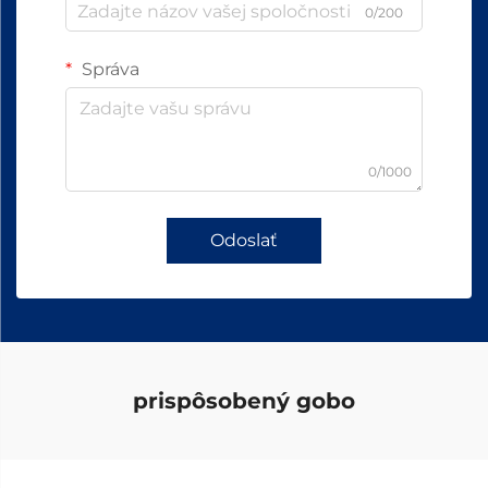
0/200
Správa
0/1000
Odoslať
prispôsobený gobo