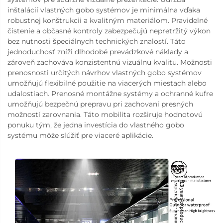
inštalácií vlastných gobo systémov je minimálna vďaka
robustnej konštrukcii a kvalitným materiálom. Pravidelné
čistenie a občasné kontroly zabezpečujú nepretržitý výkon
bez nutnosti špeciálnych technických znalostí. Táto
jednoduchosť zníži dlhodobé prevádzkové náklady a
zároveň zachováva konzistentnú vizuálnu kvalitu. Možnosti
prenosnosti určitých návrhov vlastných gobo systémov
umožňujú flexibilné použitie na viacerých miestach alebo
udalostiach. Prenosné montážne systémy a ochranné kufre
umožňujú bezpečnú prepravu pri zachovaní presných
možností zarovnania. Táto mobilita rozširuje hodnotovú
ponuku tým, že jedna investícia do vlastného gobo
systému môže slúžiť pre viaceré aplikácie.