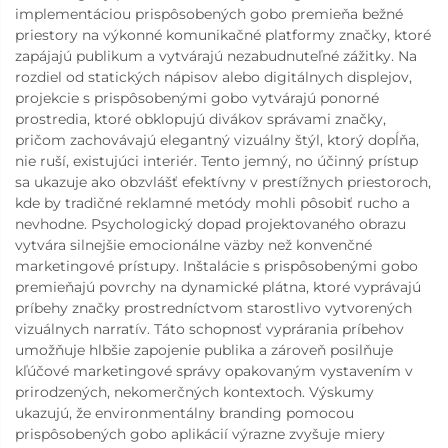
implementáciou prispôsobených gobo premieňa bežné
priestory na výkonné komunikačné platformy značky, ktoré
zapájajú publikum a vytvárajú nezabudnuteľné zážitky. Na
rozdiel od statických nápisov alebo digitálnych displejov,
projekcie s prispôsobenými gobo vytvárajú ponorné
prostredia, ktoré obklopujú divákov správami značky,
pričom zachovávajú elegantný vizuálny štýl, ktorý dopĺňa,
nie ruší, existujúci interiér. Tento jemný, no účinný prístup
sa ukazuje ako obzvlášť efektívny v prestížnych priestoroch,
kde by tradičné reklamné metódy mohli pôsobiť rucho a
nevhodne. Psychologický dopad projektovaného obrazu
vytvára silnejšie emocionálne väzby než konvenčné
marketingové prístupy. Inštalácie s prispôsobenými gobo
premieňajú povrchy na dynamické plátna, ktoré vyprávajú
príbehy značky prostredníctvom starostlivo vytvorených
vizuálnych narratív. Táto schopnosť vyprárania príbehov
umožňuje hlbšie zapojenie publika a zároveň posilňuje
kľúčové marketingové správy opakovaným vystavením v
prirodzených, nekomerčných kontextoch. Výskumy
ukazujú, že environmentálny branding pomocou
prispôsobených gobo aplikácií výrazne zvyšuje miery