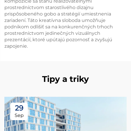
kompozície sa stanú realizovateľnými
prostredníctvom starostlivého dizajnu
prispôsobeného gobo a stratégií umiestnenia
zariadení. Táto kreatívna sloboda umožňuje
podnikom odlišiť sa na konkurenčných trhoch
prostredníctvom jedinečných vizuálnych
prezentácií, ktoré upútajú pozornosť a zvyšujú
zapojenie.
Tipy a triky
29
Sep