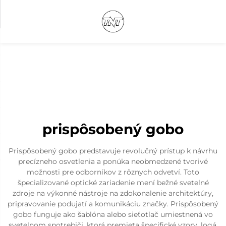
prispôsobený gobo
Prispôsobený gobo predstavuje revolučný prístup k návrhu
precízneho osvetlenia a ponúka neobmedzené tvorivé
možnosti pre odborníkov z rôznych odvetví. Toto
špecializované optické zariadenie mení bežné svetelné
zdroje na výkonné nástroje na zdokonalenie architektúry,
pripravovanie podujatí a komunikáciu značky. Prispôsobený
gobo funguje ako šablóna alebo sieťotlač umiestnená vo
svetelnom spotrebiči, ktorá premieta špecifické vzory, logá,