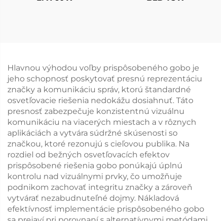
Hlavnou výhodou voľby prispôsobeného gobo je
jeho schopnosť poskytovať presnú reprezentáciu
značky a komunikáciu správ, ktorú štandardné
osvetľovacie riešenia nedokážu dosiahnuť. Táto
presnosť zabezpečuje konzistentnú vizuálnu
komunikáciu na viacerých miestach a v rôznych
aplikáciách a vytvára súdržné skúsenosti so
značkou, ktoré rezonujú s cieľovou publika. Na
rozdiel od bežných osvetľovacích efektov
prispôsobené riešenia gobo ponúkajú úplnú
kontrolu nad vizuálnymi prvky, čo umožňuje
podnikom zachovať integritu značky a zároveň
vytvárať nezabudnuteľné dojmy. Nákladová
efektívnosť implementácie prispôsobeného gobo
sa prejaví pri porovnaní s alternatívnymi metódami