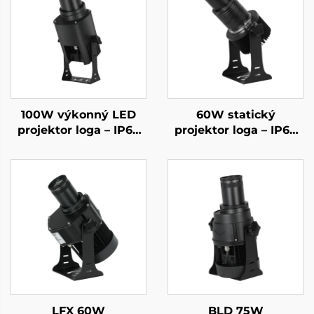
100W výkonný LED
60W statický
projektor loga – IP67
projektor loga – IP67
vodotesný rotujúci
vodotesné LED pre
gobo svetlo s
reklamy na obchody a
diaľkovým ovládaním
varovné displeje
pre vonkajší obchodný
branding
LFX 60W
BLD 75W