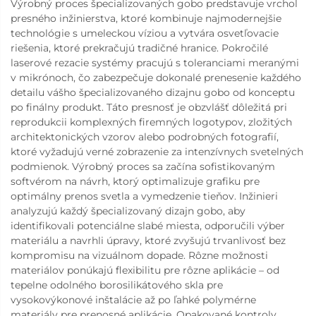
Výrobný proces špecializovaných gobo predstavuje vrchol
presného inžinierstva, ktoré kombinuje najmodernejšie
technológie s umeleckou víziou a vytvára osvetľovacie
riešenia, ktoré prekračujú tradičné hranice. Pokročilé
laserové rezacie systémy pracujú s toleranciami meranými
v mikrónoch, čo zabezpečuje dokonalé prenesenie každého
detailu vášho špecializovaného dizajnu gobo od konceptu
po finálny produkt. Táto presnosť je obzvlášť dôležitá pri
reprodukcii komplexných firemných logotypov, zložitých
architektonických vzorov alebo podrobných fotografií,
ktoré vyžadujú verné zobrazenie za intenzívnych svetelných
podmienok. Výrobný proces sa začína sofistikovaným
softvérom na návrh, ktorý optimalizuje grafiku pre
optimálny prenos svetla a vymedzenie tieňov. Inžinieri
analyzujú každý špecializovaný dizajn gobo, aby
identifikovali potenciálne slabé miesta, odporučili výber
materiálu a navrhli úpravy, ktoré zvyšujú trvanlivosť bez
kompromisu na vizuálnom dopade. Rôzne možnosti
materiálov ponúkajú flexibilitu pre rôzne aplikácie – od
tepelne odolného borosilikátového skla pre
vysokovýkonové inštalácie až po ľahké polymérne
materiály pre prenosné aplikácie. Opakované kontroly