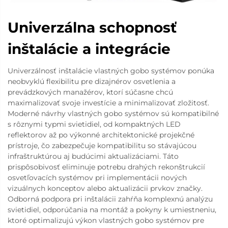
Univerzálna schopnosť
inštalácie a integrácie
Univerzálnosť inštalácie vlastných gobo systémov ponúka
neobvyklú flexibilitu pre dizajnérov osvetlenia a
prevádzkových manažérov, ktorí súčasne chcú
maximalizovať svoje investície a minimalizovať zložitosť.
Moderné návrhy vlastných gobo systémov sú kompatibilné
s rôznymi typmi svietidiel, od kompaktných LED
reflektorov až po výkonné architektonické projekčné
prístroje, čo zabezpečuje kompatibilitu so stávajúcou
infraštruktúrou aj budúcimi aktualizáciami. Táto
prispôsobivosť eliminuje potrebu drahých rekonštrukcií
osvetľovacích systémov pri implementácii nových
vizuálnych konceptov alebo aktualizácii prvkov značky.
Odborná podpora pri inštalácii zahŕňa komplexnú analýzu
svietidiel, odporúčania na montáž a pokyny k umiestneniu,
ktoré optimalizujú výkon vlastných gobo systémov pre