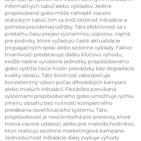
informačných tabúľ alebo výkladov. Jediné
prispôsobené gobo môže nahradiť viacero
statických tabúľ, čím sa zníži zložitosť inštalácie a
potreba pravidelnej údržby. Táto efektívnosť sa v
priebehu času prejaví významnou úsporou, najmä
pre podniky, ktoré vyžadujú časté aktualizácie
propagačných správ alebo sezónne výklady. Faktor
trvanlivosti predstavuje ďalšiu kľúčovú výhodu,
keďže riadne vyrobené jednotky prispôsobeného
gobo vydržia tisíce hodín prevádzky bez degradácie
kvality obrazu. Táto životnosť zabezpečuje
konzistentný výkon počas dlhodobých kampaní
alebo trvalých inštalácií. Flexibilita ponúkaná
systémami prispôsobeného gobo umožňuje rýchlu
zmenu obsahu bez nutnosti kompletného
prerábania osvetľovacieho systému. Táto
prispôsobivosť je neoceniteľná pre priestory, ktoré
hostia viaceré udalosti, alebo pre maloobchodníkov,
ktorí realizujú sezónne marketingové kampane.
Jednoduchosť inštalácie ďalej zvyšuje výhody