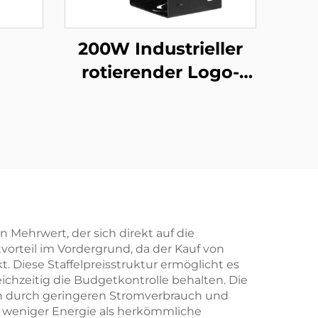
200W Industrieller
rotierender Logo-
Projektor IP67
wasserdicht Gobo-
Licht für
Werksicherheit und
Gehweg-Warnung
Mehrwert, der sich direkt auf die
tvorteil im Vordergrund, da der Kauf von
. Diese Staffelpreisstruktur ermöglicht es
chzeitig die Budgetkontrolle behalten. Die
en durch geringeren Stromverbrauch und
 weniger Energie als herkömmliche