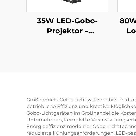
35W LED-Gobo-
80W
Projektor –
Lo
rotierendes
IP
individuelles Logo,
roti
IP67 wasserdicht,
Fer
ferngesteuert für
A
Geschäftsanzeigen
Großhandels-Gobo-Lichtsysteme bieten durch
betriebliche Effizienz und kreative Möglichk
Gobo-Lichtgeräten im Großhandel die Kosten p
Unternehmen, komplette Veranstaltungsorte 
Energieeffizienz moderner Gobo-Lichttechn
reduzierte Kühlungsanforderungen. LED-bas