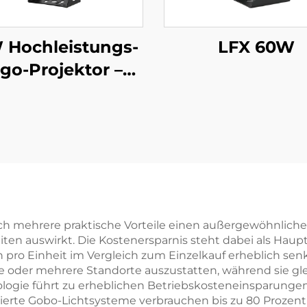
 Hochleistungs-
LFX 60W
go-Projektor –
67 wasserdicht,
erendes Gobo mit
nbedienung für
ußenwerbung
 mehrere praktische Vorteile einen außergewöhnlichen 
eiten auswirkt. Die Kostenersparnis steht dabei als Haup
ro Einheit im Vergleich zum Einzelkauf erheblich senkt
oder mehrere Standorte auszustatten, während sie glei
ologie führt zu erheblichen Betriebskosteneinsparung
ierte Gobo-Lichtsysteme verbrauchen bis zu 80 Prozent