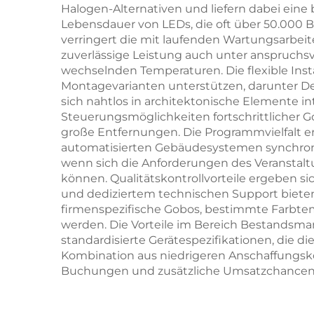
Halogen-Alternativen und liefern dabei eine
Lebensdauer von LEDs, die oft über 50.000 
verringert die mit laufenden Wartungsarbei
zuverlässige Leistung auch unter anspruch
wechselnden Temperaturen. Die flexible Insta
Montagevarianten unterstützen, darunter D
sich nahtlos in architektonische Elemente in
Steuerungsmöglichkeiten fortschrittlicher
große Entfernungen. Die Programmvielfalt erl
automatisierten Gebäudesystemen synchronis
wenn sich die Anforderungen des Veranstalt
können. Qualitätskontrollvorteile ergeben 
und dediziertem technischen Support bieten.
firmenspezifische Gobos, bestimmte Farbt
werden. Die Vorteile im Bereich Bestandsma
standardisierte Gerätespezifikationen, die di
Kombination aus niedrigeren Anschaffungsko
Buchungen und zusätzliche Umsatzchancen 