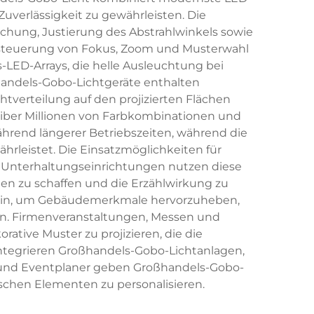
verlässigkeit zu gewährleisten. Die
hung, Justierung des Abstrahlwinkels sowie
rnsteuerung von Fokus, Zoom und Musterwahl
LED-Arrays, die helle Ausleuchtung bei
handels-Gobo-Lichtgeräte enthalten
chtverteilung auf den projizierten Flächen
iber Millionen von Farbkombinationen und
end längerer Betriebszeiten, während die
rleistet. Die Einsatzmöglichkeiten für
. Unterhaltungseinrichtungen nutzen diese
n zu schaffen und die Erzählwirkung zu
 ein, um Gebäudemerkmale hervorzuheben,
ren. Firmenveranstaltungen, Messen und
ive Muster zu projizieren, die die
ntegrieren Großhandels-Gobo-Lichtanlagen,
- und Eventplaner geben Großhandels-Gobo-
chen Elementen zu personalisieren.