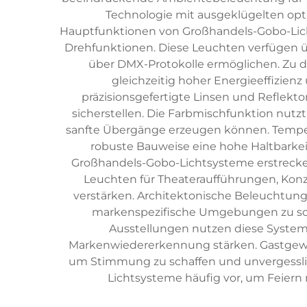
Technologie mit ausgeklügelten opt
Hauptfunktionen von Großhandels-Gobo-Lich
Drehfunktionen. Diese Leuchten verfügen ü
über DMX-Protokolle ermöglichen. Zu d
gleichzeitig hoher Energieeffizie
präzisionsgefertigte Linsen und Reflektor
sicherstellen. Die Farbmischfunktion nu
sanfte Übergänge erzeugen können. Tempe
robuste Bauweise eine hohe Haltbarkei
Großhandels-Gobo-Lichtsysteme erstrecken
Leuchten für Theateraufführungen, Kon
verstärken. Architektonische Beleuchtu
markenspezifische Umgebungen zu schaf
Ausstellungen nutzen diese System
Markenwiedererkennung stärken. Gastgewer
um Stimmung zu schaffen und unvergesslic
Lichtsysteme häufig vor, um Feier