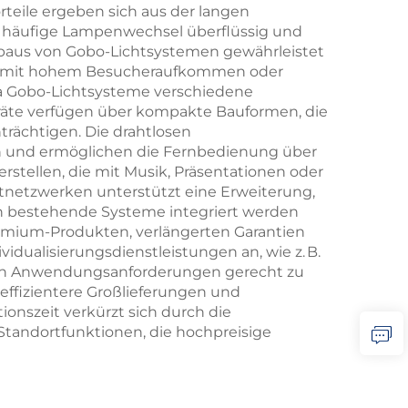
rteile ergeben sich aus der langen
t häufige Lampenwechsel überflüssig und
fbaus von Gobo-Lichtsystemen gewährleistet
ten mit hohem Besucheraufkommen oder
, da Gobo-Lichtsysteme verschiedene
räte verfügen über kompakte Bauformen, die
trächtigen. Die drahtlosen
en und ermöglichen die Fernbedienung über
rstellen, die mit Musik, Präsentationen oder
tnetzwerken unterstützt eine Erweiterung,
in bestehende Systeme integriert werden
remium-Produkten, verlängerten Garantien
dualisierungsdienstleistungen an, wie z. B.
ten Anwendungsanforderungen gerecht zu
ffizientere Großlieferungen und
tionszeit verkürzt sich durch die
tandortfunktionen, die hochpreisige