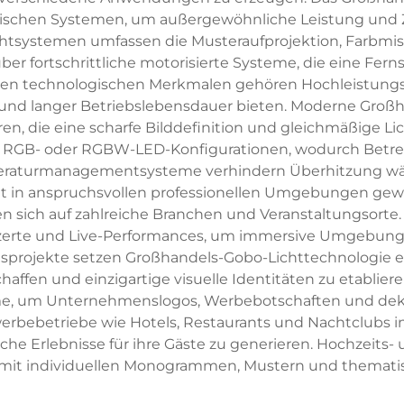
ischen Systemen, um außergewöhnliche Leistung und Zu
tsystemen umfassen die Musteraufprojektion, Farbmisc
ber fortschrittliche motorisierte Systeme, die eine Fe
en technologischen Merkmalen gehören Hochleistungs-
nz und langer Betriebslebensdauer bieten. Moderne Groß
en, die eine scharfe Bilddefinition und gleichmäßige Li
tzt RGB- oder RGBW-LED-Konfigurationen, wodurch Betre
raturmanagementsysteme verhindern Überhitzung währ
t in anspruchsvollen professionellen Umgebungen gewäh
 sich auf zahlreiche Branchen und Veranstaltungsorte
zerte und Live-Performances, um immersive Umgebunge
ngsprojekte setzen Großhandels-Gobo-Lichttechnologie
fen und einzigartige visuelle Identitäten zu etablie
e, um Unternehmenslogos, Werbebotschaften und dekorat
bebetriebe wie Hotels, Restaurants und Nachtclubs i
he Erlebnisse für ihre Gäste zu generieren. Hochzeits
n mit individuellen Monogrammen, Mustern und thematis