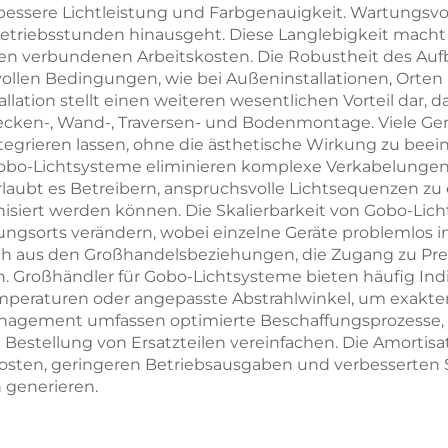
 bessere Lichtleistung und Farbgenauigkeit. Wartungsvo
Betriebsstunden hinausgeht. Diese Langlebigkeit mach
ten verbundenen Arbeitskosten. Die Robustheit des Au
svollen Bedingungen, wie bei Außeninstallationen, Or
llation stellt einen weiteren wesentlichen Vorteil dar
ecken-, Wand-, Traversen- und Bodenmontage. Viele Ge
tegrieren lassen, ohne die ästhetische Wirkung zu beein
 Gobo-Lichtsysteme eliminieren komplexe Verkabelung
aubt es Betreibern, anspruchsvolle Lichtsequenzen zu e
iert werden können. Die Skalierbarkeit von Gobo-Lich
ungsorts verändern, wobei einzelne Geräte problemlos 
sich aus den Großhandelsbeziehungen, die Zugang zu P
 Großhändler für Gobo-Lichtsysteme bieten häufig Indivi
emperaturen oder angepasste Abstrahlwinkel, um exak
nagement umfassen optimierte Beschaffungsprozesse, e
e Bestellung von Ersatzteilen vereinfachen. Die Amortisa
sten, geringeren Betriebsausgaben und verbesserten S
generieren.