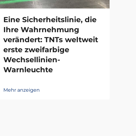
Eine Sicherheitslinie, die
Gu
Ihre Wahrnehmung
mo
verändert: TNTs weltweit
Qu
erste zweifarbige
mi
Wechsellinien-
Zer
Warnleuchte
ei
Mehr anzeigen
Mehr