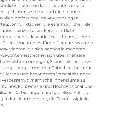
hnliche Räume in faszinierende visuelle
rtige Linsensysteme und eine robuste
hsvollen professionellen Anwendungen
te Zoomfunktionen, die es ermöglichen, den
ision einzustellen. Fortschrittliche
ährend hochauflösende Projektionssysteme
elle Gobo-Leuchten verfügen über umfassende
svarianten, die sich nahtlos in moderne
o-Leuchten erstrecken sich über mehrere
sche Effekte zu erzeugen, Szenenelemente zu
ehmensumgebungen werden Gobo-Leuchten zur
n, Messen und besonderen Veranstaltungen
zu verbessern, dynamische Innenräume zu
tclubs, Konzertsäle und Hochzeitslocations
lische Darbietungen und gesellige Anlässe
n für Lichttechniker, die Zuverlässigkeit,
n.