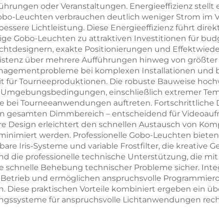
ührungen oder Veranstaltungen. Energieeffizienz stellt
obo-Leuchten verbrauchen deutlich weniger Strom im 
essere Lichtleistung. Diese Energieeffizienz führt dire
ge Gobo-Leuchten zu attraktiven Investitionen für bud
htdesignern, exakte Positionierungen und Effektwieder
sistenz über mehrere Aufführungen hinweg von größter 
agementprobleme bei komplexen Installationen und biet
it für Tourneeproduktionen. Die robuste Bauweise hoc
len Umgebungsbedingungen, einschließlich extremer T
sie bei Tourneeanwendungen auftreten. Fortschrittlich
den gesamten Dimmbereich – entscheidend für Videoauf
are Design erleichtert den schnellen Austausch von K
en minimiert werden. Professionelle Gobo-Leuchten bie
are Iris-Systeme und variable Frostfilter, die kreative 
nd die professionelle technische Unterstützung, die 
eine schnelle Behebung technischer Probleme sicher. I
Betrieb und ermöglichen anspruchsvolle Programmierop
n. Diese praktischen Vorteile kombiniert ergeben ein ü
ungssysteme für anspruchsvolle Lichtanwendungen recht