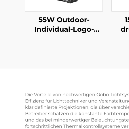
55W Outdoor-
1
Individual-Logo-
dr
Projektor – IP67
P
wasserdicht,
wass
rotierendes Gobo-
Li
Licht mit
Eink
Fernbedienung für
Gesc
Werbung und
Branding
Die Vorteile von hochwertigen Gobo-Lichtsyst
Effizienz für Lichttechniker und Veranstaltun
klar definierte Projektionen, die über versc
Betreiber schätzen die konstante Farbtemper
und das bei minderwertiger Beleuchtungste
fortschrittlichen Thermalkontrollsysteme v