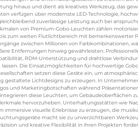
tung hinaus und dient als kreatives Werkzeug, das gewö
en verfügen über modernste LED-Technologie, hochwe
leichbleibend zuverlässige Leistung auch bei anspruc
erkmalen von Premium-Gobo-Leuchten zählen motorisier
s zum weiten Flutlichtbereich mit bemerkenswerter Präz
ergänge zwischen Millionen von Farbkombinationen, w
größere Entfernungen hinweg gewährleisten. Profession
atibilität, RDM-Unterstützung und drahtlose Verbindung
lassen. Die Einsatzmöglichkeiten für hochwertige Gob
gesellschaften setzen diese Geräte ein, um atmosphäri
tig gestaltete Lichtdesigns zu erzeugen. In Untern
ogos und Marketingbotschaften während Präsentatione
er integrieren diese Leuchten, um Gebäudeoberflächen 
erkmale hervorzuheben. Unterhaltungsstätten wie Nach
 immersive visuelle Erlebnisse zu erzeugen, die musika
eleuchtungsgeräte macht sie zu unverzichtbaren Werkzeuge
räzision und kreative Flexibilität in ihren Projekten forder