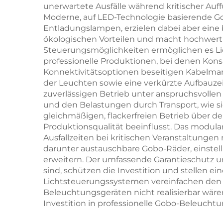
unerwartete Ausfälle während kritischer Auff
Moderne, auf LED-Technologie basierende G
Entladungslampen, erzielen dabei aber eine b
ökologischen Vorteilen und macht hochwerti
Steuerungsmöglichkeiten ermöglichen es Lic
professionelle Produktionen, bei denen Kon
Konnektivitätsoptionen beseitigen Kabelman
der Leuchten sowie eine verkürzte Aufbauze
zuverlässigen Betrieb unter anspruchsvol
und den Belastungen durch Transport, wie 
gleichmäßigen, flackerfreien Betrieb über 
Produktionsqualität beeinflusst. Das modul
Ausfallzeiten bei kritischen Veranstaltung
darunter austauschbare Gobo-Räder, einstellb
erweitern. Der umfassende Garantieschutz u
sind, schützen die Investition und stellen 
Lichtsteuerungssystemen vereinfachen den 
Beleuchtungsgeräten nicht realisierbar wäre
Investition in professionelle Gobo-Beleucht