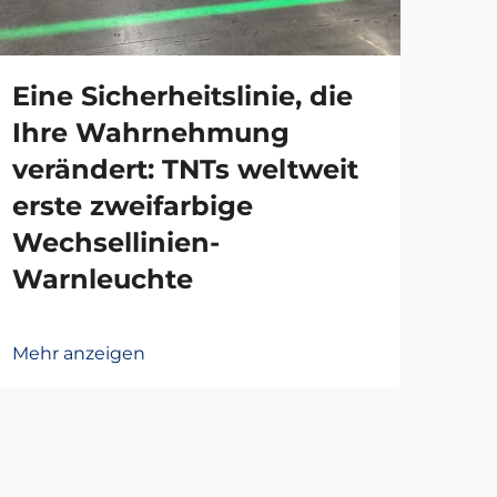
Eine Sicherheitslinie, die
Gu
Ihre Wahrnehmung
mo
verändert: TNTs weltweit
Qu
erste zweifarbige
mi
Wechsellinien-
Zer
Warnleuchte
ei
Mehr anzeigen
Mehr