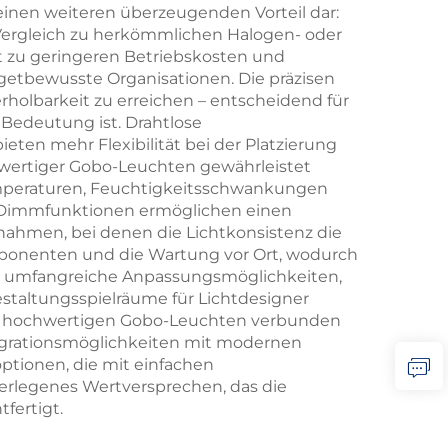
 einen weiteren überzeugenden Vorteil dar:
Vergleich zu herkömmlichen Halogen- oder
kt zu geringeren Betriebskosten und
getbewusste Organisationen. Die präzisen
holbarkeit zu erreichen – entscheidend für
Bedeutung ist. Drahtlose
en mehr Flexibilität bei der Platzierung
hwertiger Gobo-Leuchten gewährleistet
emperaturen, Feuchtigkeitsschwankungen
e Dimmfunktionen ermöglichen einen
nahmen, bei denen die Lichtkonsistenz die
omponenten und die Wartung vor Ort, wodurch
ten umfangreiche Anpassungsmöglichkeiten,
Gestaltungsspielräume für Lichtdesigner
mit hochwertigen Gobo-Leuchten verbunden
ntegrationsmöglichkeiten mit modernen
tionen, die mit einfachen
berlegenes Wertversprechen, das die
fertigt.