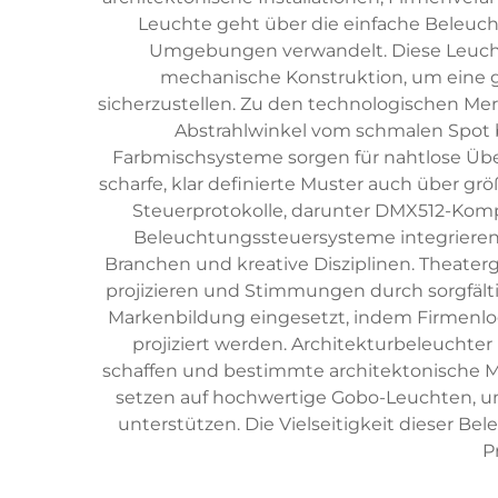
Leuchte geht über die einfache Beleuch
Umgebungen verwandelt. Diese Leucht
mechanische Konstruktion, um eine g
sicherzustellen. Zu den technologischen M
Abstrahlwinkel vom schmalen Spot bi
Farbmischsysteme sorgen für nahtlose Üb
scharfe, klar definierte Muster auch über 
Steuerprotokolle, darunter DMX512-Komp
Beleuchtungssteuersysteme integrieren 
Branchen und kreative Disziplinen. Theater
projizieren und Stimmungen durch sorgfäl
Markenbildung eingesetzt, indem Firmenl
projiziert werden. Architekturbeleucht
schaffen und bestimmte architektonische M
setzen auf hochwertige Gobo-Leuchten, um
unterstützen. Die Vielseitigkeit dieser B
P