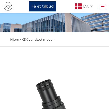
Få et tilbud
DA
Om os
Søg
Hjem>
XSX vandtæt model
Produkter
Nyheder
Støtte
Kontakt os