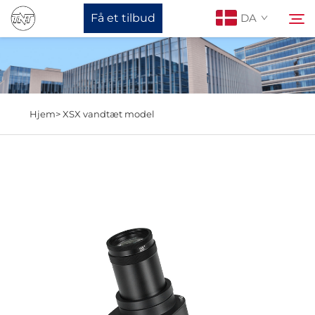
Få et tilbud
DA
Om os
Søg
Hjem>
XSX vandtæt model
Produkter
Nyheder
Støtte
Kontakt os